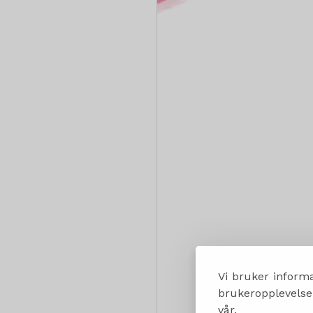
Vi bruker informa
brukeropplevelsen
vår.