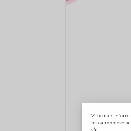
Vi bruker informa
brukeropplevelsen
vår.