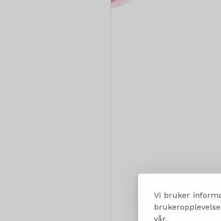
Vi bruker informa
brukeropplevelsen
vår.