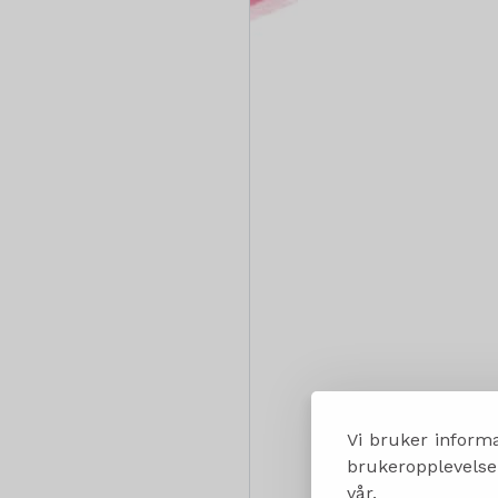
Vi bruker informa
brukeropplevelsen
vår.