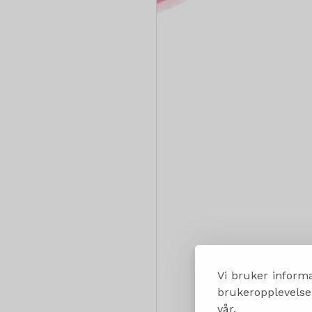
Vi bruker informa
brukeropplevelsen
vår.