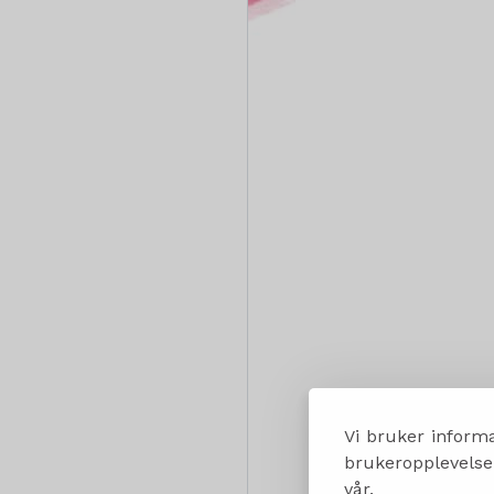
Vi bruker informa
brukeropplevelsen
vår.