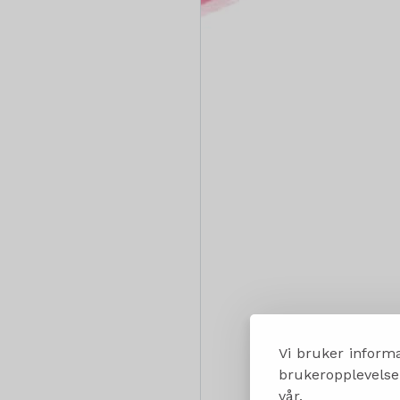
Vi bruker informa
brukeropplevelsen
vår.