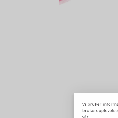
Vi bruker informa
brukeropplevelsen
vår.