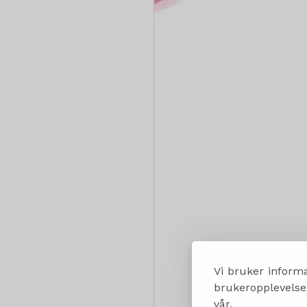
Vi bruker informa
brukeropplevelsen
vår.