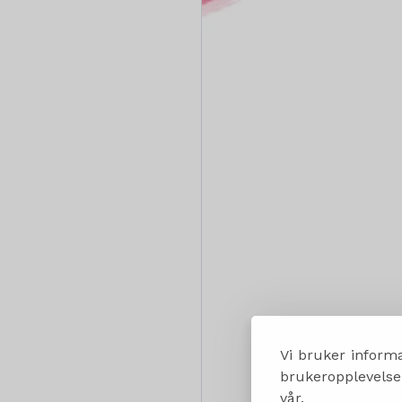
Vi bruker informa
brukeropplevelsen
vår.