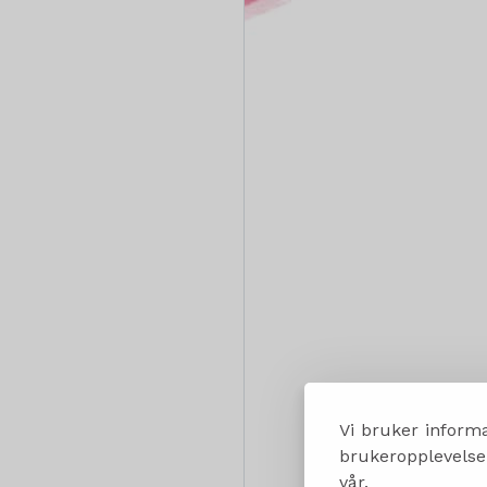
Vi bruker informa
brukeropplevelsen
vår.