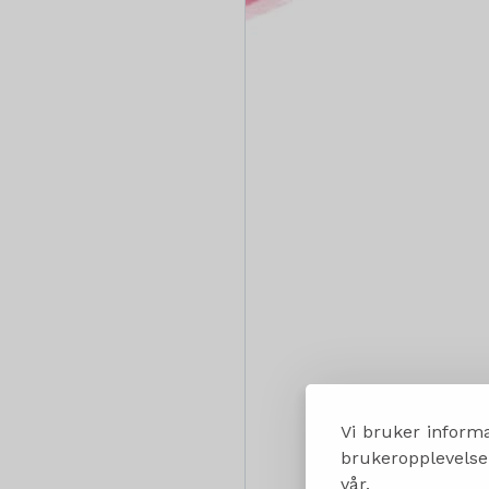
Vi bruker informa
brukeropplevelsen
vår.