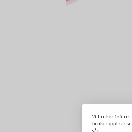
Vi bruker informa
brukeropplevelsen
vår.