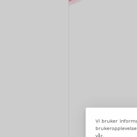
Vi bruker informa
brukeropplevelsen
vår.