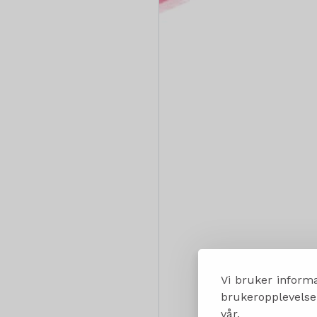
Vi bruker informa
brukeropplevelsen
vår.