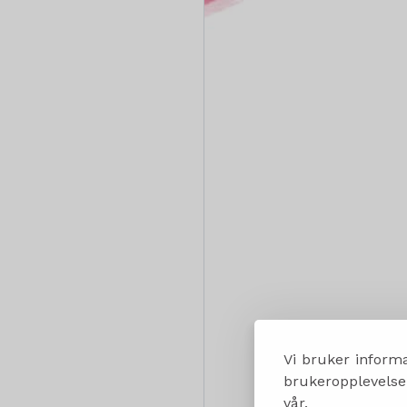
Vi bruker informa
brukeropplevelsen
vår.