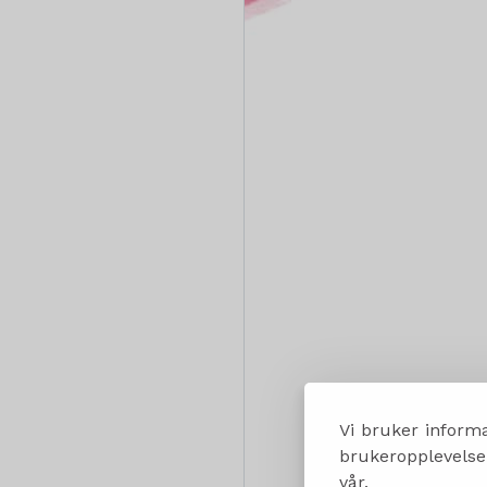
Vi bruker informa
brukeropplevelsen
vår.