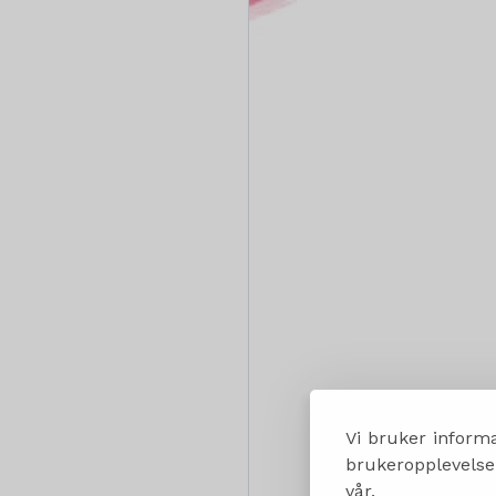
Vi bruker informa
brukeropplevelsen
vår.